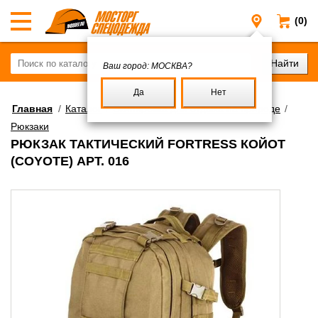
(0)
Москва
Ваш город:
МОСКВА?
Да
Нет
Главная
/
Каталог
/
Экипировка для отдыха на природе
/
Рюкзаки
РЮКЗАК ТАКТИЧЕСКИЙ FORTRESS КОЙОТ
(COYOTE) АРТ. 016