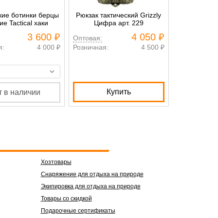
кие ботинки берцы
Рюкзак тактический Grizzly
Рюкзак так
е Tactical хаки
Цифра арт. 229
TOWER Ta
ар
3 600 ₽
4 050 ₽
Оптовая:
Оптовая:
я:
4 000 ₽
Розничная:
4 500 ₽
Розничная:
Купить
К
т в наличии
Хозтовары
Снаряжение для отдыха на природе
Экипировка для отдыха на природе
Товары со скидкой
Подарочные сертификаты