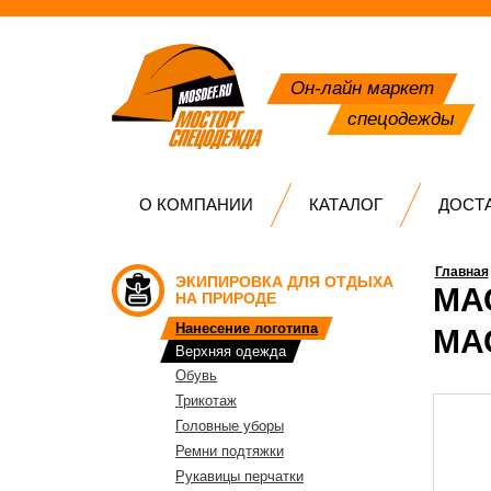
Он-лайн маркет
спецодежды
О КОМПАНИИ
КАТАЛОГ
ДОСТ
Главная
ЭКИПИРОВКА ДЛЯ ОТДЫХА
МА
НА ПРИРОДЕ
Нанесение логотипа
МА
Верхняя одежда
Обувь
Трикотаж
Головные уборы
Ремни подтяжки
Рукавицы перчатки