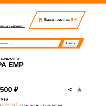
0
₽
Ваша корзина:
ичный кабинет
и демисезонная
РА ЕМР
 500 ₽
змер
-50/170-176
52-54/170-176
56-58/182-188