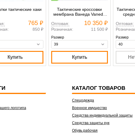
тки тактические хаки
Тактические кроссовки
Тактичес
мембрана Ванеда Vaneda
средни
V-Clutch on duty хаки
765 ₽
10 350 ₽
ая:
Оптовая:
Оптовая:
ная:
850 ₽
Розничная:
11 500 ₽
Рознична
Размер
Размер
Купить
Купить
Не
ГИ
КАТАЛОГ ТОВАРОВ
Спецодежда
ашего логотипа
Военное имущество
Средства индивидуальной защиты
Средства защиты рук
Обувь рабочая