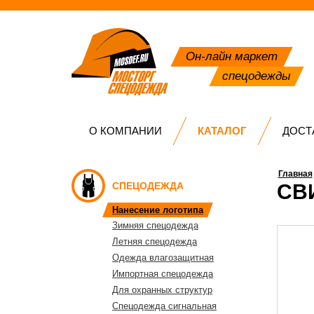
Он-лайн маркет
спецодежды
О КОМПАНИИ
КАТАЛОГ
ДОСТ
Главная
СПЕЦОДЕЖДА
СВ
Нанесение логотипа
Зимняя спецодежда
Летняя спецодежда
Одежда влагозащитная
Импортная спецодежда
Для охранных структур
Спецодежда сигнальная