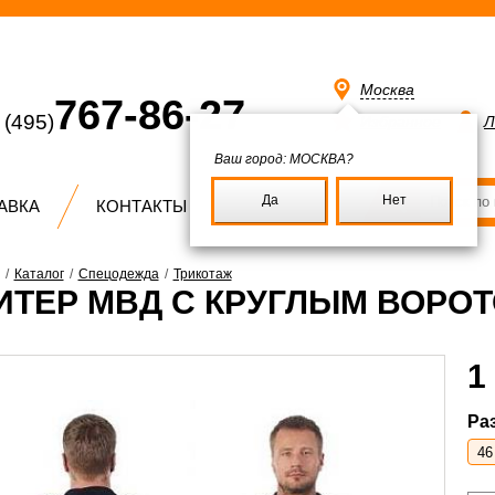
Москва
767-86-27
(495)
Избранное
Л
Ваш город:
МОСКВА?
Да
Нет
АВКА
КОНТАКТЫ
/
Каталог
/
Спецодежда
/
Трикотаж
ИТЕР МВД С КРУГЛЫМ ВОРО
1
Ра
46