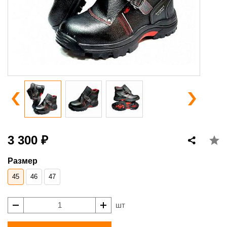
3 300 ₽
Размер
45
46
47
шт