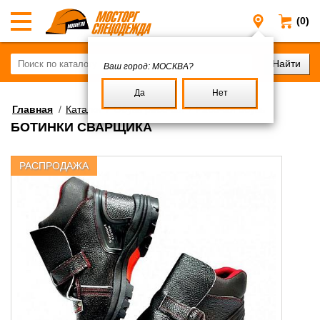
(0)
Москва
Ваш город:
МОСКВА?
Да
Нет
Главная
/
Каталог
/
Обувь рабочая
/
Рабочая обувь
БОТИНКИ СВАРЩИКА
РАСПРОДАЖА