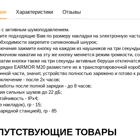
ние
Характеристики
Отзывы
 с активным шумоподавлением.
ите подходящие Вам по размеру накладки на электронную часть
обходимости закрепите силиконовый шнурок;
ючения зажмите кнопку на каждом из наушников на три секунды,
ночном нажатии на эту же кнопку меняется режим громкости, 
атии кнопки также на три секунды активные беруши отключатся
рядке EARMOR M20 разместите их в транспортировочной коробоч
нной части, значит, устройство полностью заряжено и готово к 
ключение - после 2х часов;
аботы после полной зарядки - до 8 часов;
ия сильных шумов до 22 дБ;
ойчивость - IPx4;
 накладок), гр - 15;
зарядной станцией), гр - 85
ПУТСТВУЮЩИЕ ТОВАРЫ