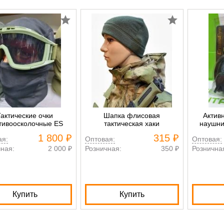
Тактические очки
Шапка флисовая
Актив
тивоосколочные ES
тактическая хаки
наушни
1 800 ₽
315 ₽
ая:
Оптовая:
Оптовая:
ная:
2 000 ₽
Розничная:
350 ₽
Рознична
Купить
Купить