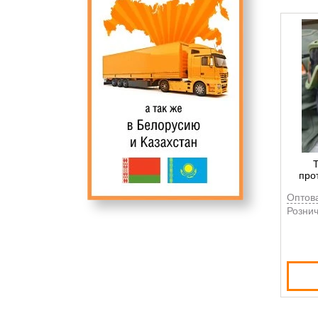
про
Оптов
Рознич