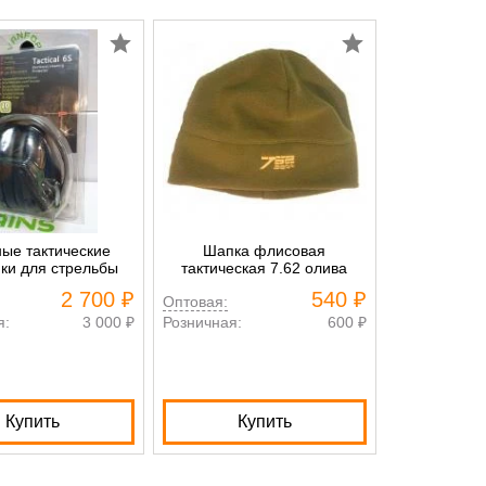
ные тактические
Шапка флисовая
Шапка
ки для стрельбы
тактическая 7.62 олива
тактическа
2 700 ₽
540 ₽
Оптовая:
Оптовая:
я:
3 000 ₽
Розничная:
600 ₽
Розничная:
Купить
Купить
К