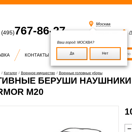
Москва
767-86-27
(495)
Избранное
Л
Ваш город:
МОСКВА?
Да
Нет
АВКА
КОНТАКТЫ
/
Каталог
/
Военное имущество
/
Военные головные уборы
ТИВНЫЕ БЕРУШИ НАУШНИКИ
RMOR M20
1