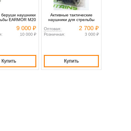
 беруши наушники
Активные тактические
Шапка
ельбы EARMOR M20
наушники для стрельбы
тактическа
9 000 ₽
2 700 ₽
Оптовая:
Оптовая:
я:
10 000 ₽
Розничная:
3 000 ₽
Розничная:
Купить
Купить
К