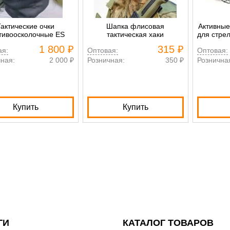
Тактические очки
Шапка флисовая
Активные
тивоосколочные ES
тактическая хаки
для стр
1 800 ₽
315 ₽
ая:
Оптовая:
Оптовая:
ная:
2 000 ₽
Розничная:
350 ₽
Рознична
Купить
Купить
ГИ
КАТАЛОГ ТОВАРОВ