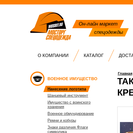
Он-лайн маркет
спецодежды
О КОМПАНИИ
КАТАЛОГ
ДОСТ
Главная
ВОЕННОЕ ИМУЩЕСТВО
ТА
Нанесение логотипа
КР
Шанцевый инструмент
Имущество с воинского
хранения
Военное обмундирование
Ремни и кобуры
Знаки различия Флаги
символика