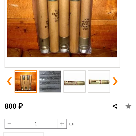
800 ₽
шт