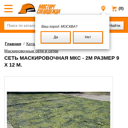
(0)
Москва
Ваш город:
МОСКВА?
Да
Нет
Главная
/
Каталог
/
Военное имущество
/
Маскировочные сети и сетки
СЕТЬ МАСКИРОВОЧНАЯ МКС - 2М РАЗМЕР 9
X 12 М.