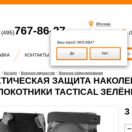
Москва
767-86-27
(495)
Избранное
Л
Ваш город:
МОСКВА?
Да
Нет
АВКА
КОНТАКТЫ
/
Каталог
/
Военное имущество
/
Военное обмундирование
КТИЧЕСКАЯ ЗАЩИТА НАКОЛЕ
ЛОКОТНИКИ TACTICAL ЗЕЛЁ
3