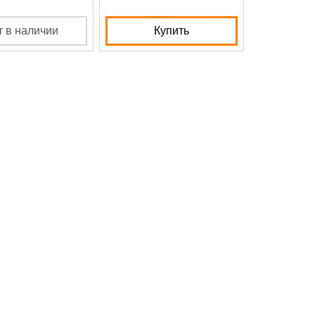
т в наличии
Купить
К