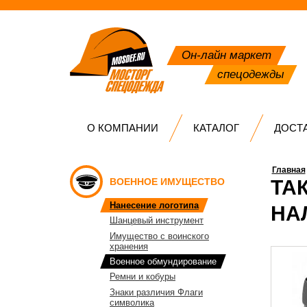
Он-лайн маркет
спецодежды
О КОМПАНИИ
КАТАЛОГ
ДОСТ
Главная
ВОЕННОЕ ИМУЩЕСТВО
ТА
Нанесение логотипа
НА
Шанцевый инструмент
Имущество с воинского
хранения
Военное обмундирование
Ремни и кобуры
Знаки различия Флаги
символика