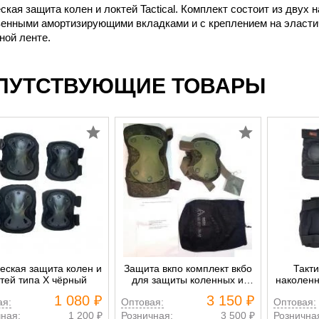
ская защита колен и локтей Tactical. Комплект состоит из двух 
венными амортизирующими вкладками и с креплением на эласти
ной ленте.
ПУТСТВУЮЩИЕ ТОВАРЫ
еская защита колен и
Защита вкпо комплект вкбо
Такт
тей типа X чёрный
для защиты коленных и
наколенн
локтевых суставов
Tac
1 080 ₽
3 150 ₽
ая:
Оптовая:
Оптовая:
ная:
1 200 ₽
Розничная:
3 500 ₽
Рознична