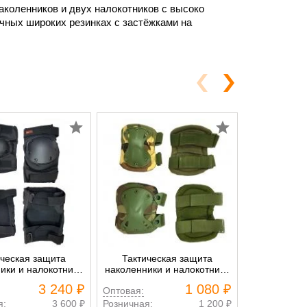
наколенников и двух налокотников с высоко
чных широких резинках с застёжками на
ическая защита
Тактическая защита
Тактиче
ики и налокотники
наколенники и налокотники
наколенники
tical чёрный
нато X
пе
3 240 ₽
1 080 ₽
Оптовая:
Оптовая:
я:
3 600 ₽
Розничная:
1 200 ₽
Розничная: