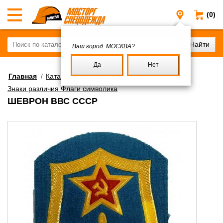
(0)
Москва
Ваш город:
МОСКВА?
Да
Нет
Главная
/
Каталог
/
Военное имущество
/
Знаки различия Флаги символика
ШЕВРОН ВВС СССР