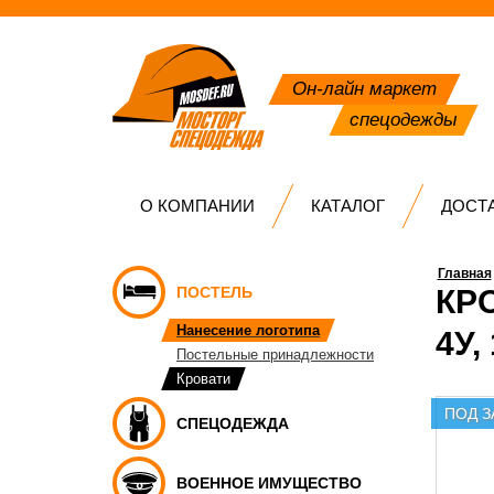
Он-лайн маркет
спецодежды
О КОМПАНИИ
КАТАЛОГ
ДОСТ
Главная
ПОСТЕЛЬ
КР
Нанесение логотипа
4У,
Постельные принадлежности
Кровати
ПОД З
СПЕЦОДЕЖДА
ВОЕННОЕ ИМУЩЕСТВО