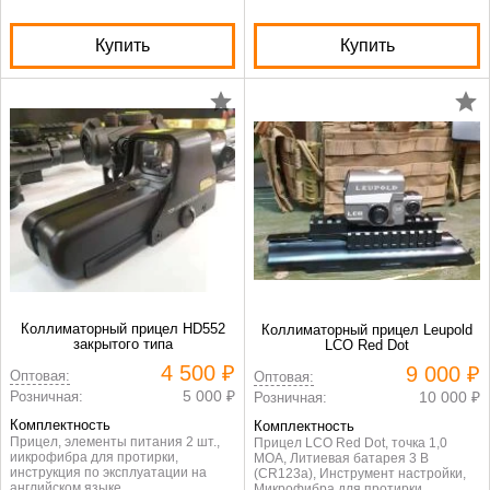
Купить
Купить
Коллиматорный прицел HD552
Коллиматорный прицел Leupold
закрытого типа
LCO Red Dot
4 500 ₽
9 000 ₽
Оптовая:
Оптовая:
5 000 ₽
Розничная:
10 000 ₽
Розничная:
Комплектность
Комплектность
Прицел, элементы питания 2 шт.,
Прицел LCO Red Dot, точка 1,0
иикрофибра для протирки,
МОА, Литиевая батарея 3 В
инструкция по эксплуатации на
(CR123a), Инструмент настройки,
английском языке
Микрофибра для протирки,