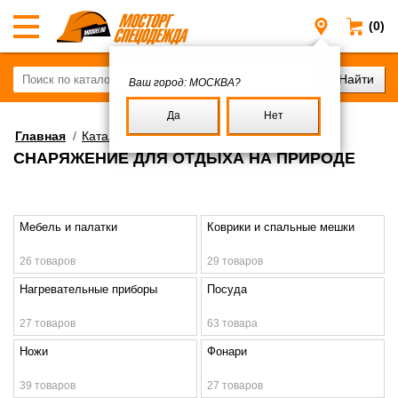
(0)
Москва
Ваш город:
МОСКВА?
Да
Нет
Главная
/
Каталог
СНАРЯЖЕНИЕ ДЛЯ ОТДЫХА НА ПРИРОДЕ
Мебель и палатки
Коврики и спальные мешки
26 товаров
29 товаров
Нагревательные приборы
Посуда
27 товаров
63 товара
Ножи
Фонари
39 товаров
27 товаров