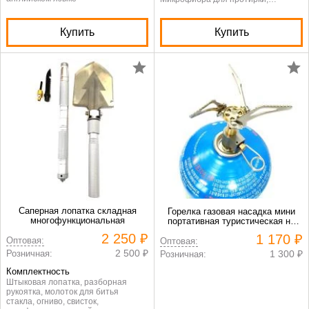
Инструкция по эксплуатации на
английском языке
Купить
Купить
Саперная лопатка складная
Горелка газовая насадка мини
многофункциональная
портативная туристическая на
газовый баллон
2 250 ₽
1 170 ₽
Оптовая:
Оптовая:
2 500 ₽
Розничная:
1 300 ₽
Розничная:
Комплектность
Штыковая лопатка, разборная
рукоятка, молоток для битья
стакла, огниво, свисток,