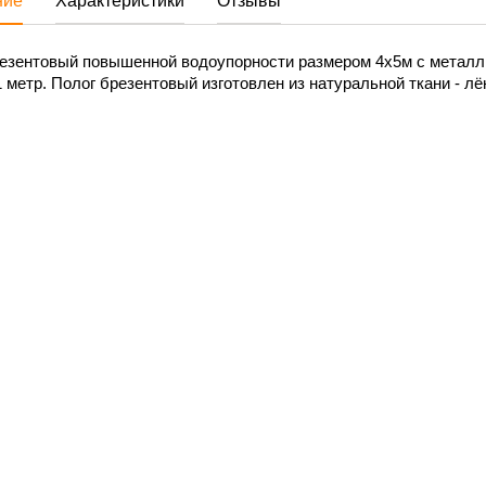
ние
Характеристики
Отзывы
резентовый повышенной водоупорности размером 4x5м с металл
 метр. Полог брезентовый изготовлен из натуральной ткани - лё