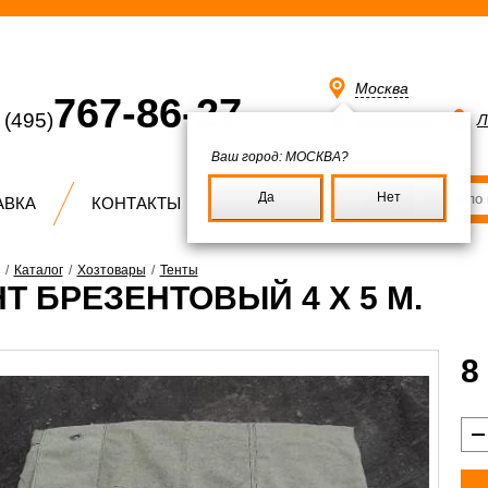
Москва
767-86-27
(495)
Избранное
Л
Ваш город:
МОСКВА?
Да
Нет
АВКА
КОНТАКТЫ
/
Каталог
/
Хозтовары
/
Тенты
Т БРЕЗЕНТОВЫЙ 4 X 5 М.
8