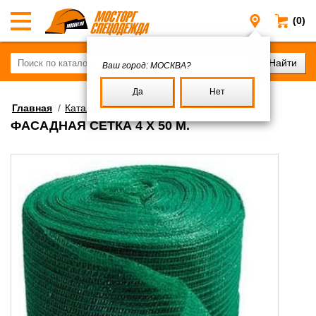
(0)
Москва
Ваш город:
МОСКВА?
Да
Нет
Главная
/
Каталог
/
Хозтовары
/
Фасадные сетки
ФАСАДНАЯ СЕТКА 4 Х 50 М.