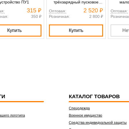
устройство ПУ1
трёхзарядный пусковое
мало
устройство на три патрона
315 ₽
2 520 ₽
ая:
Оптовая:
Оптовая:
ная:
350 ₽
Розничная:
2 800 ₽
Рознична
Купить
Купить
Не
ГИ
КАТАЛОГ ТОВАРОВ
Спецодежда
ашего логотипа
Военное имущество
Средства индивидуальной защиты