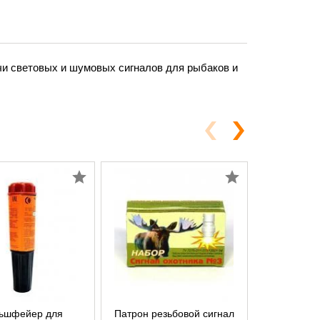
чи световых и шумовых сигналов для рыбаков и
ьшфейер для
Патрон резьбовой сигнал
Патрон ре