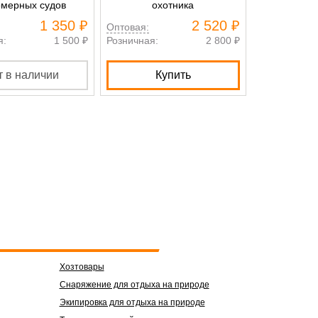
мерных судов
охотника
1 350 ₽
2 520 ₽
Оптовая:
Оптовая:
я:
1 500 ₽
Розничная:
2 800 ₽
Розничная:
т в наличии
Купить
К
Хозтовары
Снаряжение для отдыха на природе
Экипировка для отдыха на природе