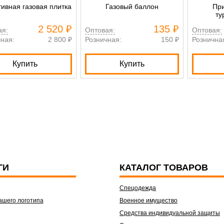
ивная газовая плитка
Газовый баллон
При
ту
2 520 ₽
135 ₽
ая:
Оптовая:
Оптовая:
ная:
2 800 ₽
Розничная:
150 ₽
Рознична
Купить
Купить
ГИ
КАТАЛОГ ТОВАРОВ
Спецодежда
ашего логотипа
Военное имущество
Средства индивидуальной защиты