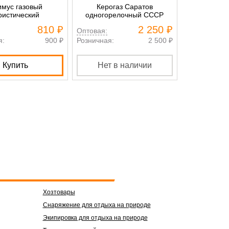
мус газовый
Керогаз Саратов
Котелок
ристический
одногорелочный СССР
810 ₽
2 250 ₽
Оптовая:
Оптовая:
я:
900 ₽
Розничная:
2 500 ₽
Розничная:
Купить
Нет в наличии
К
Хозтовары
Снаряжение для отдыха на природе
Экипировка для отдыха на природе