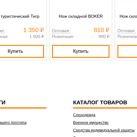
туристический Тигр
Нож складной BOKER
Нож ск
1 350 ₽
810 ₽
ая:
Оптовая:
Оптовая:
ная:
1 500 ₽
Розничная:
900 ₽
Рознична
Купить
Купить
ГИ
КАТАЛОГ ТОВАРОВ
Спецодежда
ашего логотипа
Военное имущество
Средства индивидуальной защиты