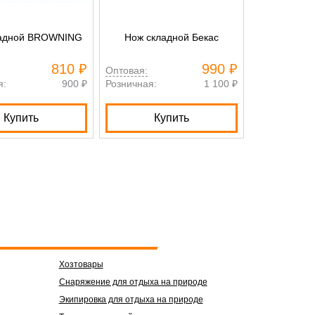
ладной BROWNING
Нож складной Бекас
Нож са
810 ₽
990 ₽
Оптовая:
Оптовая:
я:
900 ₽
Розничная:
1 100 ₽
Розничная:
Купить
Купить
Нет в
Хозтовары
Снаряжение для отдыха на природе
Экипировка для отдыха на природе