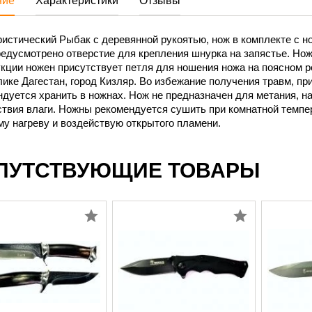
ние
Характеристики
Отзывы
истический Рыбак с деревянной рукоятью, нож в комплекте с н
едусмотрено отверстие для крепления шнурка на запястье. Нож
кции ножен присутствует петля для ношения ножа на поясном ре
ике Дагестан, город Кизляр. Во избежание получения травм, пр
дуется хранить в ножнах. Нож не предназначен для метания, н
твия влаги. Ножны рекомендуется сушить при комнатной темпе
у нагреву и воздействую открытого пламени.
ПУТСТВУЮЩИЕ ТОВАРЫ