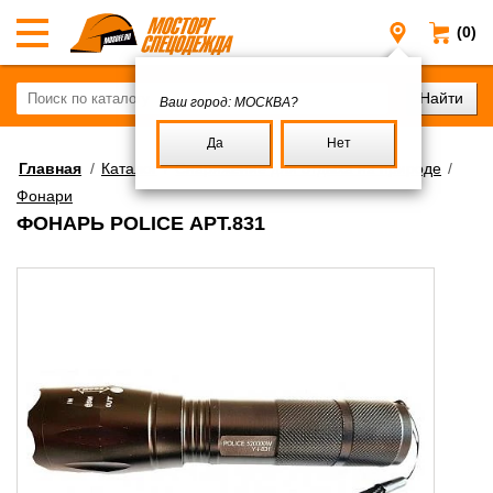
(0)
Москва
Ваш город:
МОСКВА?
Да
Нет
Главная
/
Каталог
/
Снаряжение для отдыха на природе
/
Фонари
ФОНАРЬ POLICE АРТ.831