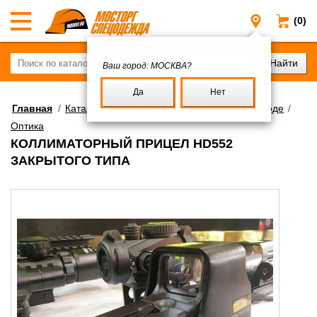
(0)
Москва
Ваш город:
МОСКВА?
Да
Нет
Главная
/
Каталог
/
Снаряжение для отдыха на природе
/
Оптика
КОЛЛИМАТОРНЫЙ ПРИЦЕЛ HD552
ЗАКРЫТОГО ТИПА