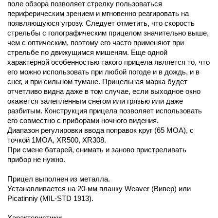
поле обзора позволяет стрелку пользоваться
периферическим зрением и мгновенно реагировать на
появляющуюся угрозу. Следует отметить, что скорость
стрельбы с голографическим прицелом значительно выше,
чем с оптическим, поэтому его часто применяют при
стрельбе по движущимся мишеням. Еще одной
характерной особенностью такого прицела является то, что
его можно использовать при любой погоде и в дождь, и в
снег, и при сильном тумане. Прицельная марка будет
отчетливо видна даже в том случае, если выходное окно
окажется залепленным снегом или грязью или даже
разбитым. Конструкция прицела позволяет использовать
его совместно с приборами ночного видения.
Диапазон регулировки ввода поправок круг (65 МОА), с
точкой 1МОА, XR500, XR308.
При смене батарей, снимать и заново пристреливать
прибор не нужно.
Прицел выполнен из металла.
Устанавливается на 20-мм планку Weaver (Вивер) или
Picatinniy (MIL-STD 1913).
Характеристики: