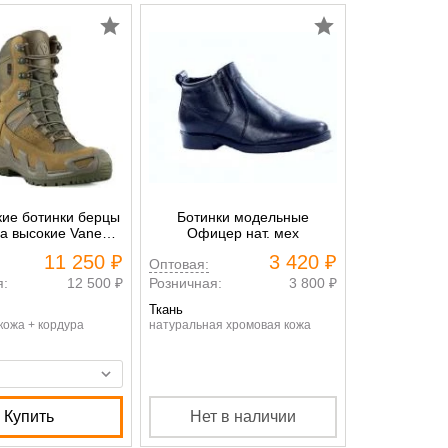
кие ботинки берцы
Ботинки модельные
а высокие Vaneda
Офицер нат. мех
 PRO on duty 1191
11 250 ₽
3 420 ₽
Оптовая:
хаки
я:
12 500 ₽
Розничная:
3 800 ₽
Ткань
кожа + кордура
натуральная хромовая кожа
Купить
Нет в наличии