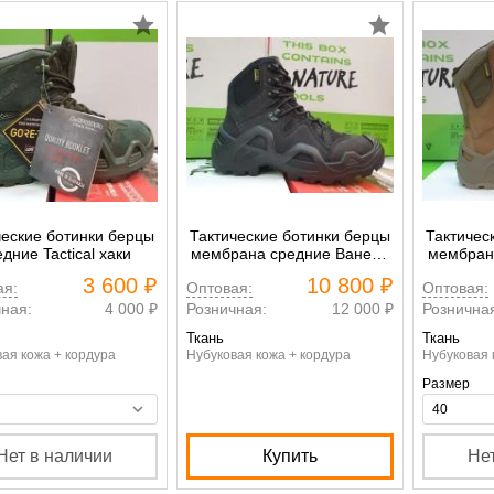
ческие ботинки берцы
Тактические ботинки берцы
Тактичес
дние Tactical хаки
мембрана средние Ванеда
мембран
Vaneda SUMMIT SCOTCH-L
Vaneda 
3 600 ₽
10 800 ₽
ая:
Оптовая:
Оптовая:
черный
к
ная:
4 000 ₽
Розничная:
12 000 ₽
Рознична
Ткань
Ткань
ая кожа + кордура
Нубуковая кожа + кордура
Нубуковая 
Размер
Нет в наличии
Купить
Не