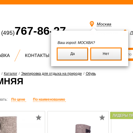
Москва
767-86-27
(495)
Избранное
Л
Ваш город:
МОСКВА?
Да
Нет
АВКА
КОНТАКТЫ
/
Каталог
/
Экипировка для отдыха на природе
/
Обувь
МНЯЯ
ать:
По цене
По наименованию
ЛИДЕРЫ П