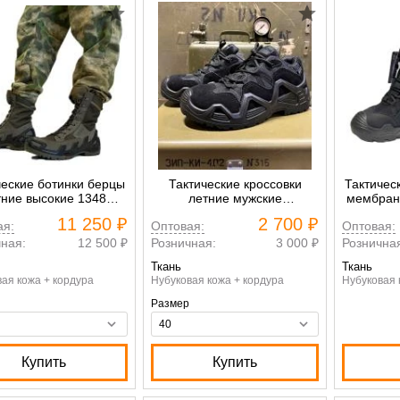
ческие ботинки берцы
Тактические кроссовки
Тактичес
тние высокие 1348
летние мужские
мембран
da V-Clutch on duty
крекинговые цвет черный
Vaneda 
11 250 ₽
2 700 ₽
ая:
Оптовая:
Оптовая:
хаки
1
ная:
12 500 ₽
Розничная:
3 000 ₽
Рознична
Ткань
Ткань
ая кожа + кордура
Нубуковая кожа + кордура
Нубуковая 
Размер
Купить
Купить