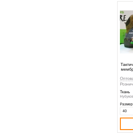
Такти
мембр
Vaneda
Оптов
Рознич
Ткань
Нубуков
Размер