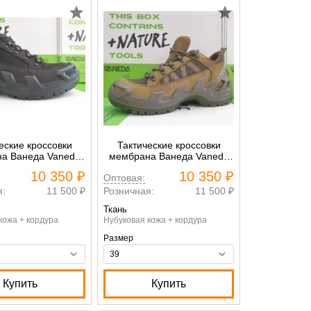
еские кроссовки
Тактические кроссовки
а Ванеда Vaneda
мембрана Ванеда Vaneda
h on duty черный
V-Clutch on duty хаки
10 350 ₽
10 350 ₽
Оптовая:
я:
11 500 ₽
Розничная:
11 500 ₽
Ткань
кожа + кордура
Нубуковая кожа + кордура
Размер
Купить
Купить