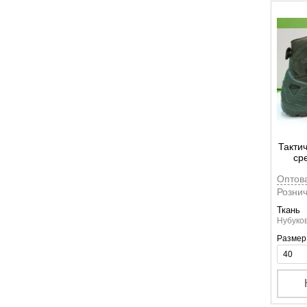
Такти
сре
Оптов
Рознич
Ткань
Нубуков
Размер