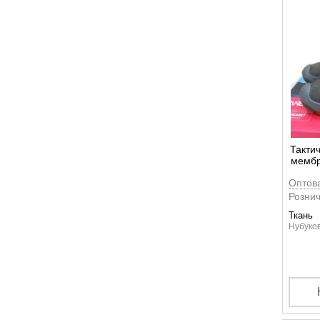
Такти
мембр
Vaned
Оптов
Рознич
Ткань
Нубуков