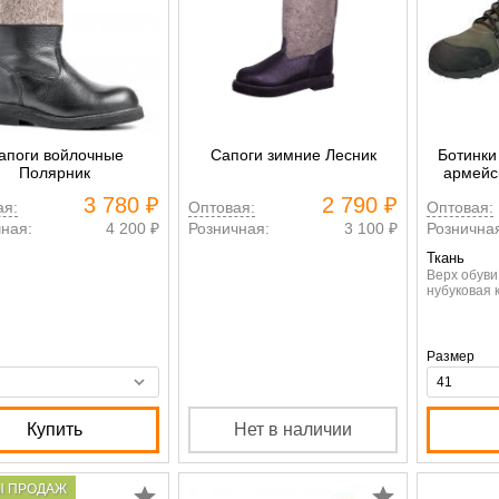
апоги войлочные
Сапоги зимние Лесник
Ботинки
Полярник
армейс
т
3 780 ₽
2 790 ₽
ая:
Оптовая:
Оптовая:
ная:
4 200 ₽
Розничная:
3 100 ₽
Рознична
Ткань
Верх обув
нубуковая 
Размер
Купить
Нет в наличии
Ы ПРОДАЖ