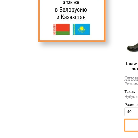
Такти
ле
Vane
Оптов
Рознич
Ткань
Нубуков
Размер