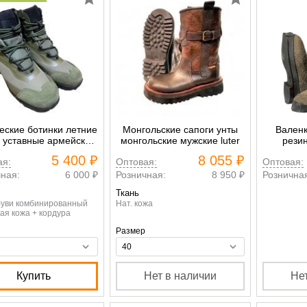
еские ботинки летние
Монгольские сапоги унты
Валенк
 уставные армейские
монгольские мужские luter
рези
ВКПО
5 400 ₽
8 055 ₽
ая:
Оптовая:
Оптовая:
ная:
6 000 ₽
Розничная:
8 950 ₽
Рознична
Ткань
буви комбинированный
Нат. кожа
ая кожа + кордура
Размер
Купить
Нет в наличии
Не