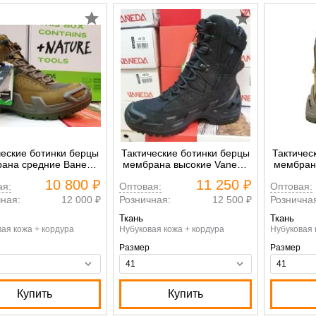
ческие ботинки берцы
Тактические ботинки берцы
Тактичес
ана средние Ванеда
мембрана высокие Vaneda
мембран
 V-Clutch PRO mid on
V-Clutch PRO on duty
V-Clutch
10 800 ₽
11 250 ₽
ая:
Оптовая:
Оптовая:
duty хаки
черный
ная:
12 000 ₽
Розничная:
12 500 ₽
Рознична
Ткань
Ткань
ая кожа + кордура
Нубуковая кожа + кордура
Нубуковая 
Размер
Размер
Купить
Купить