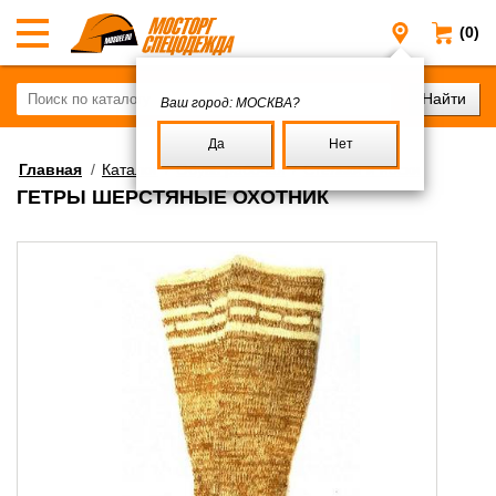
(0)
Москва
Ваш город:
МОСКВА?
Да
Нет
Главная
/
Каталог
/
Обувь рабочая
/
Стельки и носки
ГЕТРЫ ШЕРСТЯНЫЕ ОХОТНИК