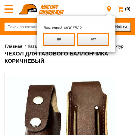
(0)
Москва
Ваш город:
МОСКВА?
Да
Нет
Главная
/
Каталог
/
Спецодежда
/
Для охранных структур
ЧЕХОЛ ДЛЯ ГАЗОВОГО БАЛЛОНЧИКА
КОРИЧНЕВЫЙ