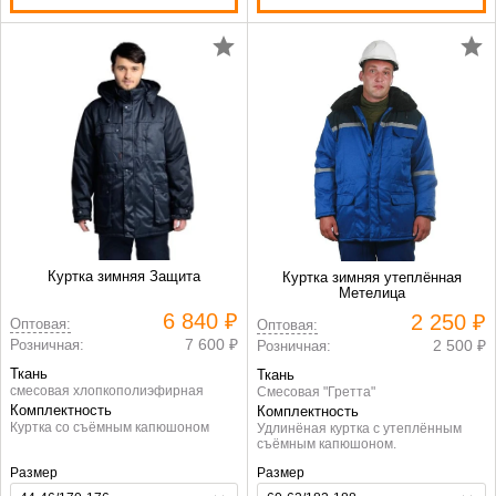
Куртка зимняя Защита
Куртка зимняя утеплённая
Метелица
6 840 ₽
2 250 ₽
Оптовая:
Оптовая:
7 600 ₽
Розничная:
2 500 ₽
Розничная:
Ткань
Ткань
смесовая хлопкополиэфирная
Смесовая "Гретта"
Комплектность
Комплектность
Куртка со съёмным капюшоном
Удлинёная куртка с утеплённым
съёмным капюшоном.
Размер
Размер