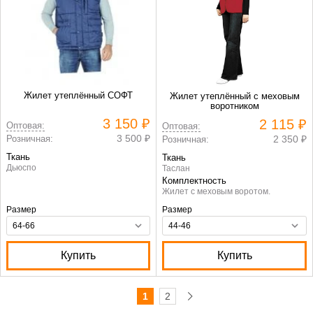
Жилет утеплённый СОФТ
Жилет утеплённый с меховым
воротником
3 150 ₽
2 115 ₽
Оптовая:
Оптовая:
3 500 ₽
Розничная:
2 350 ₽
Розничная:
Ткань
Ткань
Дьюспо
Таслан
Комплектность
Жилет с меховым воротом.
Размер
Размер
Купить
Купить
1
2