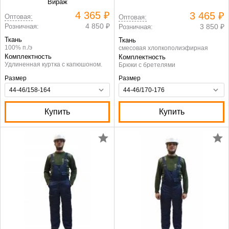
Вираж
4 365 ₽
3 465 ₽
Оптовая:
Оптовая:
4 850 ₽
Розничная:
3 850 ₽
Розничная:
Ткань
Ткань
100% п./э
смесовая хлопкополиэфирная
Комплектность
Комплектность
Удлиненная куртка с капюшоном.
Брюки с бретелями
Размер
Размер
Купить
Купить