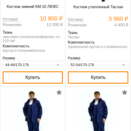
Костюм зимний КМ-10 ЛЮКС
Костюм утепленный Таслан
10 800 ₽
3 960 ₽
Оптовая:
Оптовая:
12 000 ₽
Розничная:
4 400 ₽
Розничная:
Ткань
Ткань
смесовая хлопкополиэфирная, пл.
Таслан
220 г/м²
Комплектность
Комплектность
Удлиненная куртка и п./комбинезон
Куртка и полукомбинезон
Размер
Размер
Купить
Купить