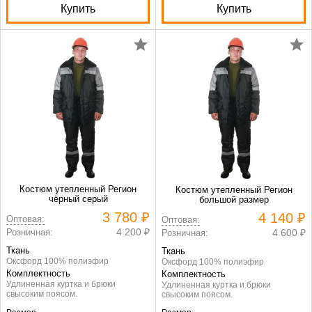
Купить
Купить
Костюм утепленный Регион
Костюм утепленный Регион
чёрный серый
большой размер
3 780 ₽
4 140 ₽
Оптовая:
Оптовая:
4 200 ₽
Розничная:
4 600 ₽
Розничная:
Ткань
Ткань
Оксфорд 100% полиэфир
Оксфорд 100% полиэфир
Комплектность
Комплектность
Удлиненная куртка и брюки
Удлиненная куртка и брюки
свысоким поясом.
свысоким поясом.