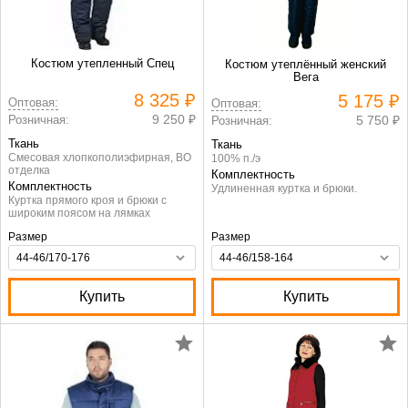
Костюм утепленный Спец
Костюм утеплённый женский
Вега
8 325 ₽
5 175 ₽
Оптовая:
Оптовая:
9 250 ₽
Розничная:
5 750 ₽
Розничная:
Ткань
Ткань
Смесовая хлопкополиэфирная, ВО
100% п./э
отделка
Комплектность
Комплектность
Удлиненная куртка и брюки.
Куртка прямого кроя и брюки с
широким поясом на лямках
Размер
Размер
Купить
Купить