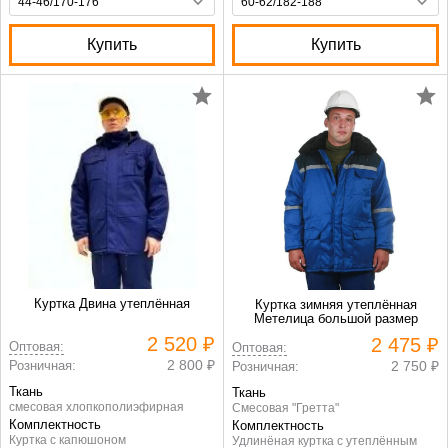
Купить
Купить
Куртка Двина утеплённая
Куртка зимняя утеплённая
Метелица большой размер
2 520 ₽
2 475 ₽
Оптовая:
Оптовая:
2 800 ₽
Розничная:
2 750 ₽
Розничная:
Ткань
Ткань
смесовая хлопкополиэфирная
Смесовая "Гретта"
Комплектность
Комплектность
Куртка с капюшоном
Удлинёная куртка с утеплённым