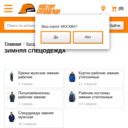
(0)
Москва
Ваш город:
МОСКВА?
Да
Нет
Главная
/
Каталог
/
Спецодежда
ЗИМНЯЯ СПЕЦОДЕЖДА
Брюки мужские зимние
Куртки рабочие зимние
рабочие
утепленные
3 товара
12 товаров
Полукомбинезоны
Рабочие костюмы
рабочие зимние
зимние утепленные
2 товара
19 товаров
Спецодежда зимняя
мужская
36 товаров