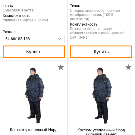
Ткань
Ткань
Смесовая "Гретта"
Специальная особо прочная
мембранная ткань (100%
Комплектность
полиэстер).
Удлинёная куртка и брюки.
Комплектность
Брюки по желанию могут
Размер
комлектоваться зимней курткой
GWT 3-в-1.
Купить
Купить
Костюм утепленный Норд
Костюм утепленный Норд
большой размер