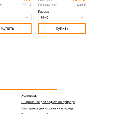
я:
900 ₽
Розничная:
400 ₽
Розничная:
Размер
Размер
Купить
Купить
К
Хозтовары
Снаряжение для отдыха на природе
Экипировка для отдыха на природе