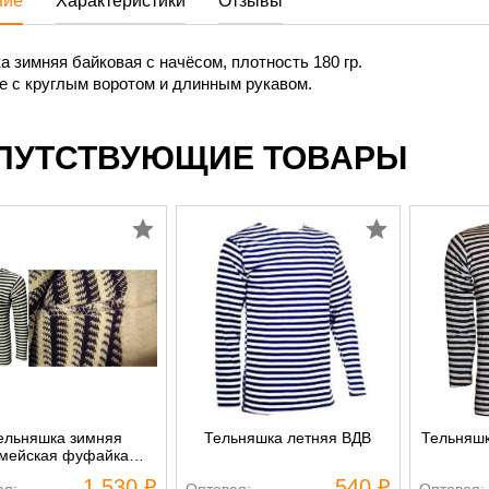
ние
Характеристики
Отзывы
 зимняя байковая с начёсом, плотность 180 гр.
е с круглым воротом и длинным рукавом.
ПУТСТВУЮЩИЕ ТОВАРЫ
ельняшка зимняя
Тельняшка летняя ВДВ
Тельняшк
мейская фуфайка
ская двойной вязки
1 530 ₽
540 ₽
ая:
Оптовая:
Оптовая: