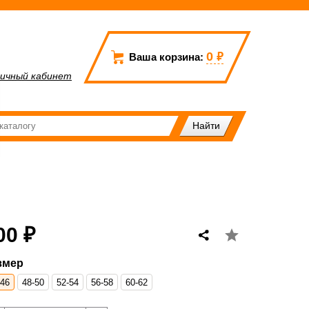
0
₽
Ваша корзина:
ичный кабинет
00 ₽
змер
-46
48-50
52-54
56-58
60-62