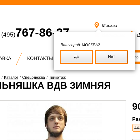
Москва
767-86-27
(495)
Избранное
Л
Ваш город:
МОСКВА?
Да
Нет
АВКА
КОНТАКТЫ
/
Каталог
/
Спецодежда
/
Трикотаж
ЛЬНЯШКА ВДВ ЗИМНЯЯ
9
Ра
44