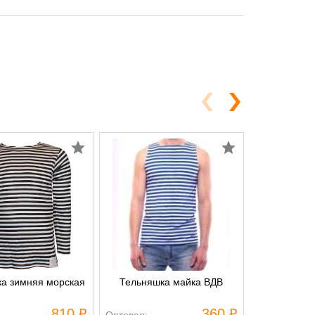
а зимняя морская
Тельняшка майка ВДВ
Берет д
кокардой
810 ₽
360 ₽
Оптовая:
Оптовая: