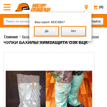
(0)
Москва
Ваш город:
МОСКВА?
Да
Нет
Главная
/
Каталог
/
Спецодежда
/
Одежда влагозащитная
ЧУЛКИ БАХИЛЫ ХИМЗАЩИТА ОЗК БЦК