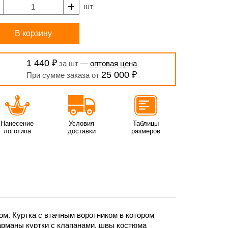
шт
В корзину
1 440 ₽
за шт —
оптовая цена
25 000 ₽
При сумме заказа от
Нанесение
Условия
Таблицы
логотипа
доставки
размеров
м. Куртка с втачным воротником в котором
арманы куртки с клапанами, швы костюма