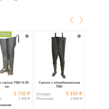
РОДАЖ
 сапоги ПВХ Н-85
Сапоги с п/комбинезоном
см.
ПВХ
1 710 ₽
3 150 ₽
Оптовая:
я:
1 900 ₽
Розничная:
3 500 ₽
ложение