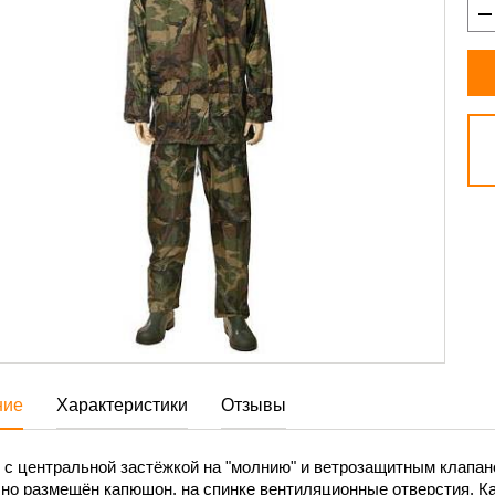
ние
Характеристики
Отзывы
с центральной застёжкой на "молнию" и ветрозащитным клапано
чно размещён капюшон, на спинке вентиляционные отверстия. К