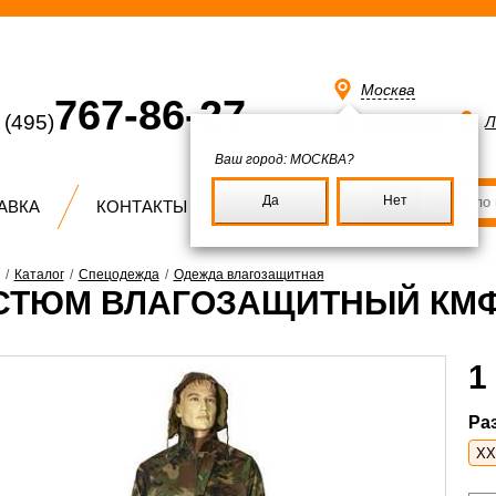
Москва
767-86-27
(495)
Избранное
Л
Ваш город:
МОСКВА?
Да
Нет
АВКА
КОНТАКТЫ
/
Каталог
/
Спецодежда
/
Одежда влагозащитная
СТЮМ ВЛАГОЗАЩИТНЫЙ КМ
1
Ра
XX