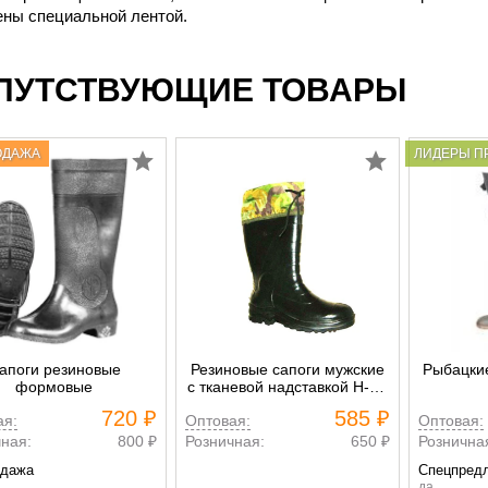
ены специальной лентой.
ПУТСТВУЮЩИЕ ТОВАРЫ
ОДАЖА
ЛИДЕРЫ П
апоги резиновые
Резиновые сапоги мужские
Рыбацкие
формовые
с тканевой надставкой Н-34
см.
720 ₽
585 ₽
ая:
Оптовая:
Оптовая:
ная:
800 ₽
Розничная:
650 ₽
Рознична
одажа
Спецпред
да