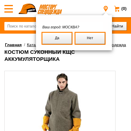
(0)
Москва
Ваш город:
МОСКВА?
Да
Нет
Главная
/
Каталог
/
Спецодежда
/
Специальная спецодежда
КОСТЮМ СУКОННЫЙ КЩС
АККУМУЛЯТОРЩИКА