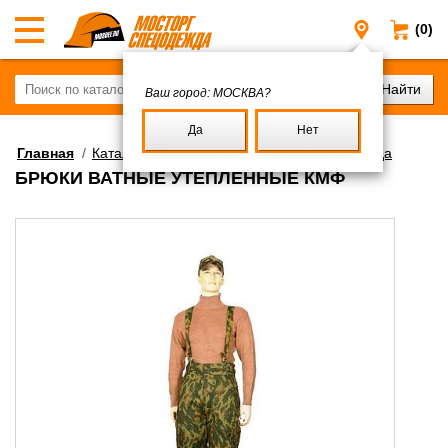
(0)
Москва
Ваш город:
МОСКВА?
Да
Нет
Главная
/
Каталог
/
Спецодежда
/
Зимняя спецодежда
БРЮКИ ВАТНЫЕ УТЕПЛЁННЫЕ КМФ