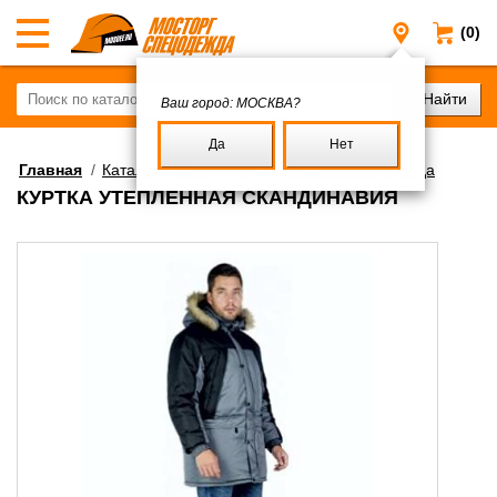
(0)
Москва
Ваш город:
МОСКВА?
Да
Нет
Главная
/
Каталог
/
Спецодежда
/
Зимняя спецодежда
КУРТКА УТЕПЛЁННАЯ СКАНДИНАВИЯ