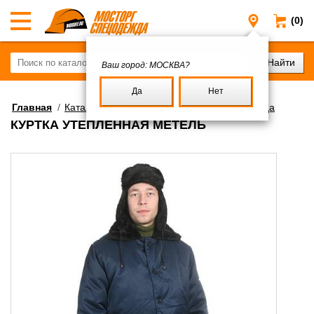
(0)
Москва
Ваш город:
МОСКВА?
Да
Нет
Главная
/
Каталог
/
Спецодежда
/
Зимняя спецодежда
КУРТКА УТЕПЛЁННАЯ МЕТЕЛЬ