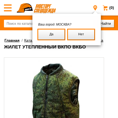
(0)
Москва
Ваш город:
МОСКВА?
Да
Нет
Главная
/
Каталог
/
Спецодежда
/
Зимняя спецодежда
ЖИЛЕТ УТЕПЛЁННЫЙ ВКПО ВКБО