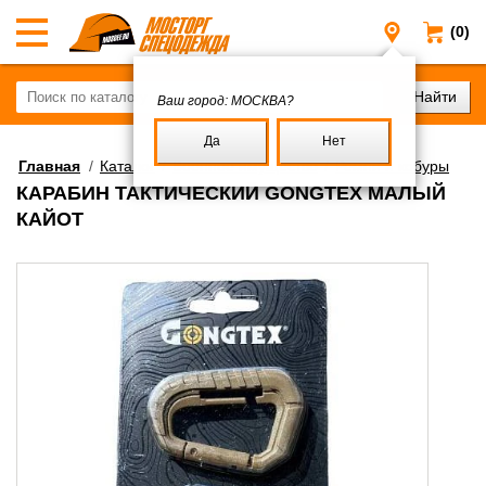
(0)
Москва
Ваш город:
МОСКВА?
Да
Нет
Главная
/
Каталог
/
Военное имущество
/
Ремни и кобуры
КАРАБИН ТАКТИЧЕСКИЙ GONGTEX МАЛЫЙ
КАЙОТ