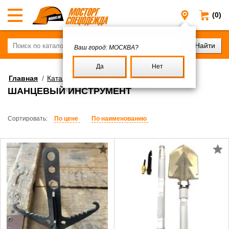
(0)
Москва
Ваш город:
МОСКВА?
Да
Нет
Главная
/
Каталог
/
Военное имущество
ШАНЦЕВЫЙ ИНСТРУМЕНТ
Сортировать:
По цене
По наименованию