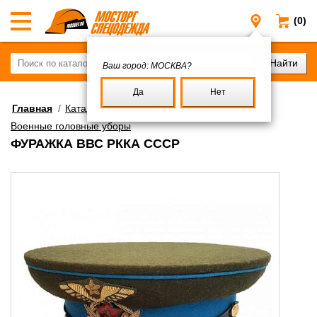
(0)
Москва
Ваш город:
МОСКВА?
Да
Нет
Главная
/
Каталог
/
Военное имущество
/
Военные головные уборы
ФУРАЖКА ВВС РККА СССР