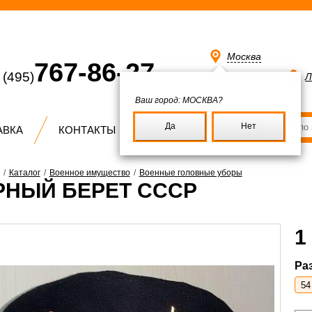
Москва
767-86-27
(495)
Избранное
Л
Ваш город:
МОСКВА?
Да
Нет
АВКА
КОНТАКТЫ
/
Каталог
/
Военное имущество
/
Военные головные уборы
РНЫЙ БЕРЕТ СССР
1
Ра
54