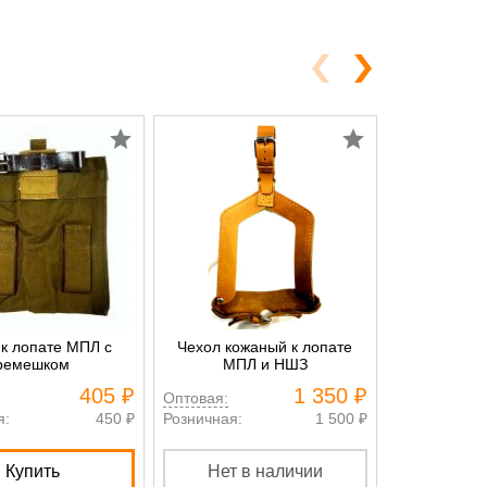
 к лопате МПЛ с
Чехол кожаный к лопате
Большая са
ремешком
МПЛ и НШЗ
БС
405 ₽
1 350 ₽
Оптовая:
Оптовая:
я:
450 ₽
Розничная:
1 500 ₽
Розничная:
Купить
Нет в наличии
К