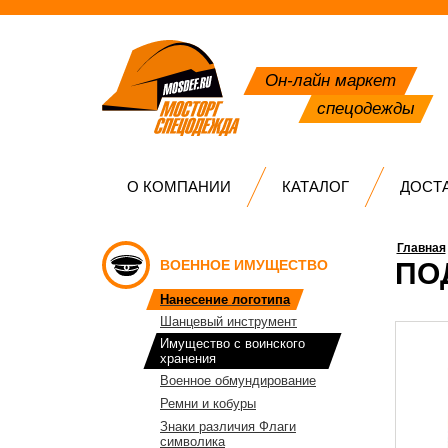
Он-лайн маркет
спецодежды
О КОМПАНИИ
КАТАЛОГ
ДОСТ
Главная
ВОЕННОЕ ИМУЩЕСТВО
ПО
Нанесение логотипа
Шанцевый инструмент
Имущество с воинского
хранения
Военное обмундирование
Ремни и кобуры
Знаки различия Флаги
символика