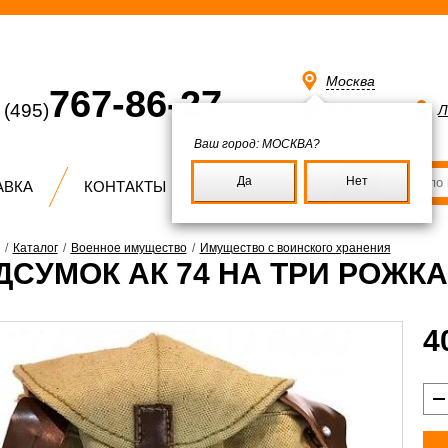
Москва
767-86-27
(495)
Избранное
Л
Ваш город:
МОСКВА?
Да
Нет
АВКА
КОНТАКТЫ
/
Каталог
/
Военное имущество
/
Имущество с воинского хранения
ДСУМОК АК 74 НА ТРИ РОЖКА
4