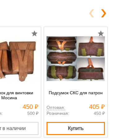
ок для винтовки
Подсумок СКС для патрон
Подсумо
Мосина
450 ₽
405 ₽
Оптовая:
Оптовая:
я:
500 ₽
Розничная:
450 ₽
Розничная:
т в наличии
Купить
Нет в