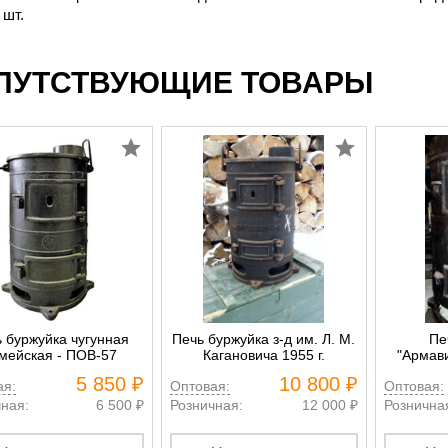
 шт.
ПУТСТВУЮЩИЕ ТОВАРЫ
 буржуйка чугунная
Печь буржуйка з-д им. Л. М.
Пе
мейская - ПОВ-57
Кагановича 1955 г.
"Армав
5 850 ₽
10 800 ₽
ая:
Оптовая:
Оптовая:
ная:
6 500 ₽
Розничная:
12 000 ₽
Рознична