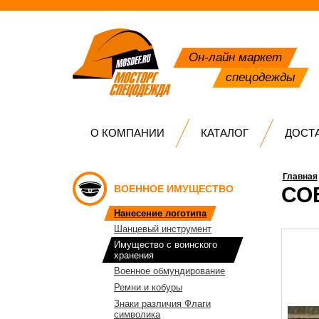
Он-лайн маркет
спецодежды
О КОМПАНИИ
КАТАЛОГ
ДОСТ
Главная
ВОЕННОЕ ИМУЩЕСТВО
СО
Нанесение логотипа
Шанцевый инструмент
Имущество с воинского
хранения
Военное обмундирование
Ремни и кобуры
Знаки различия Флаги
символика