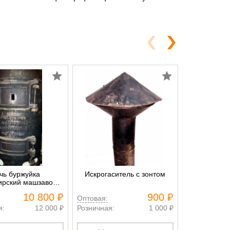
чь буржуйка
Искрогаситель с зонтом
Зонт для 
ирский машзавод
МПС"
10 800 ₽
900 ₽
Оптовая:
Оптовая:
я:
12 000 ₽
Розничная:
1 000 ₽
Розничная: