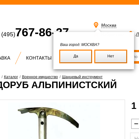
Москва
767-86-27
(495)
Избранное
Л
Ваш город:
МОСКВА?
Да
Нет
АВКА
КОНТАКТЫ
/
Каталог
/
Военное имущество
/
Шанцевый инструмент
ДОРУБ АЛЬПИНИСТСКИЙ
1
Н