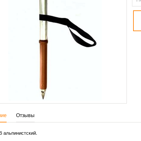
ние
Отзывы
б альпинистский.