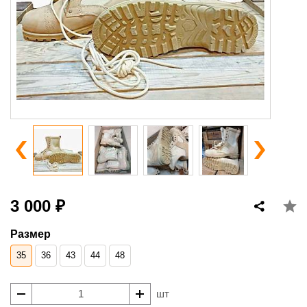
3 000 ₽
Размер
35
36
43
44
48
шт