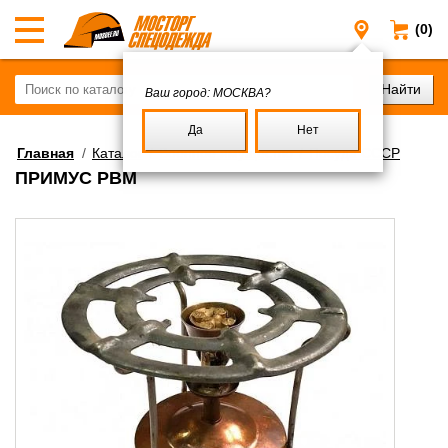
(0)
Москва
Ваш город:
МОСКВА?
Да
Нет
Главная
/
Каталог
/
Военное имущество
/
Посуда СССР
ПРИМУС РВМ