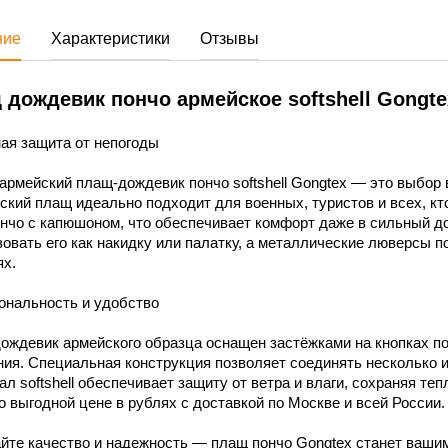
ние
Характеристики
Отзывы
 дождевик пончо армейское softshell Gongte
ая защита от непогоды
армейский плащ-дождевик пончо softshell Gongtex — это выбор 
ский плащ идеально подходит для военных, туристов и всех, к
нчо с капюшоном, что обеспечивает комфорт даже в сильный до
овать его как накидку или палатку, а металлические люверсы 
ях.
ональность и удобство
ждевик армейского образца оснащен застёжками на кнопках по
ия. Специальная конструкция позволяет соединять несколько и
л softshell обеспечивает защиту от ветра и влаги, сохраняя теп
о выгодной цене в рублях с доставкой по Москве и всей России.
йте качество и надежность — плащ пончо Gongtex станет ваши