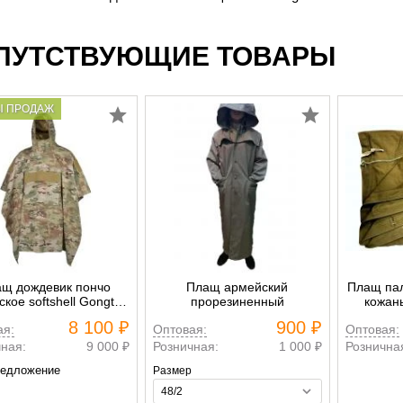
ПУТСТВУЮЩИЕ ТОВАРЫ
Ы ПРОДАЖ
щ дождевик пончо
Плащ армейский
Плащ пал
кое softshell Gongtex
прорезиненный
кожан
мультикам
8 100 ₽
900 ₽
ая:
Оптовая:
Оптовая:
ная:
9 000 ₽
Розничная:
1 000 ₽
Рознична
едложение
Размер