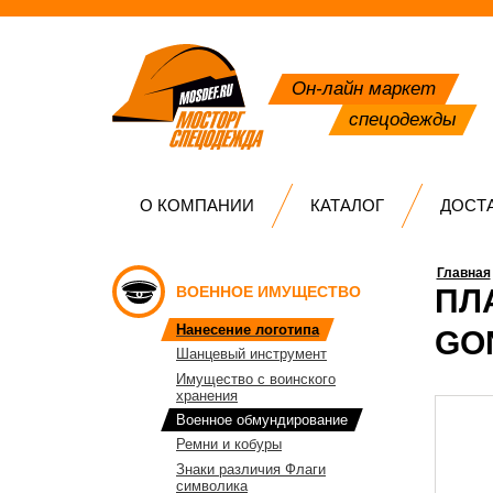
Он-лайн маркет
спецодежды
О КОМПАНИИ
КАТАЛОГ
ДОСТ
Главная
ВОЕННОЕ ИМУЩЕСТВО
ПЛ
Нанесение логотипа
GO
Шанцевый инструмент
Имущество с воинского
хранения
Военное обмундирование
Ремни и кобуры
Знаки различия Флаги
символика