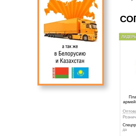
СО
ЛИДЕР
Пла
армейс
Оптов
Рознич
Спецпр
да