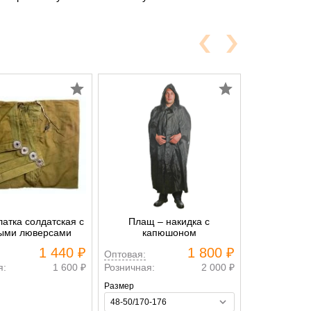
атка солдатская с
Плащ – накидка с
ыми люверсами
капюшоном
1 440 ₽
1 800 ₽
Оптовая:
я:
1 600 ₽
Розничная:
2 000 ₽
Размер