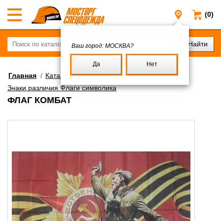
(0)
Москва
Ваш город:
МОСКВА?
Да
Нет
Главная
/
Каталог
/
Военное имущество
/
Знаки различия Флаги символика
ФЛАГ КОМБАТ