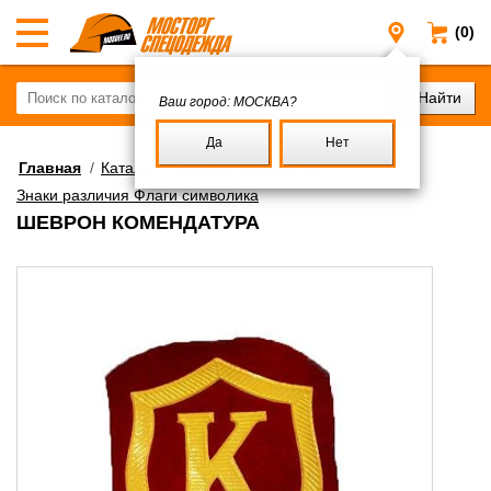
(0)
Москва
Ваш город:
МОСКВА?
Да
Нет
Главная
/
Каталог
/
Военное имущество
/
Знаки различия Флаги символика
ШЕВРОН КОМЕНДАТУРА