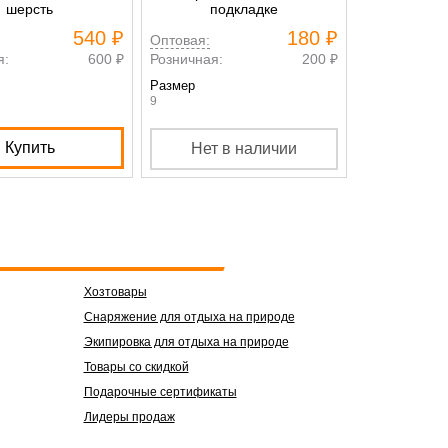
шерсть
подкладке
арм
540 ₽
180 ₽
Оптовая:
Оптовая:
я:
600 ₽
Розничная:
200 ₽
Розничная:
Размер
Размер
9
48FTIfUo
Купить
Нет в наличии
К
Хозтовары
Снаряжение для отдыха на природе
Экипировка для отдыха на природе
Товары со скидкой
Подарочные сертификаты
Лидеры продаж