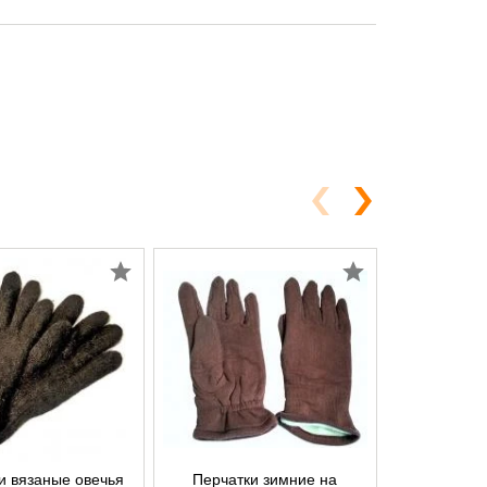
и вязаные овечья
Перчатки зимние на
Перчатки 