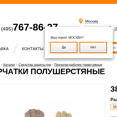
Москва
767-86-27
(495)
Избранное
Л
Ваш город:
МОСКВА?
Да
Нет
АВКА
КОНТАКТЫ
/
Каталог
/
Средства защиты рук
/
Перчатки рабочие трикотажные
РЧАТКИ ПОЛУШЕРСТЯНЫЕ
3
Ра
10