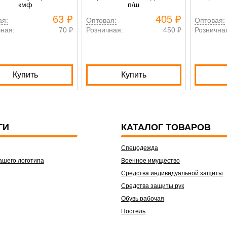
кмф
п/ш
63 ₽
405 ₽
ая:
Оптовая:
Оптовая:
ная:
70 ₽
Розничная:
450 ₽
Рознична
Купить
Купить
ГИ
КАТАЛОГ ТОВАРОВ
Спецодежда
ашего логотипа
Военное имущество
Средства индивидуальной защиты
Средства защиты рук
Обувь рабочая
Постель