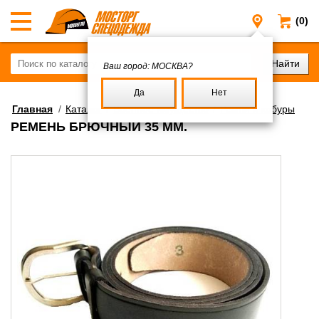
(0)
Москва
Ваш город:
МОСКВА?
Да
Нет
Главная
/
Каталог
/
Военное имущество
/
Ремни и кобуры
РЕМЕНЬ БРЮЧНЫЙ 35 ММ.