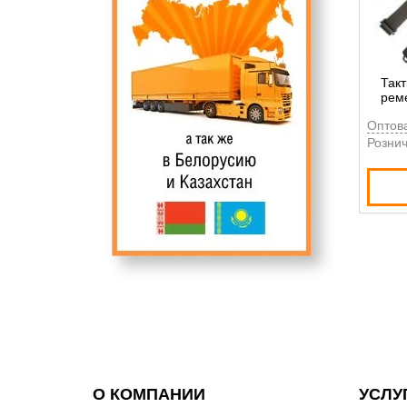
Так
рем
Оптов
амор
Рознич
О КОМПАНИИ
УСЛУ