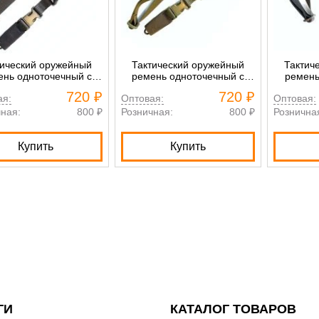
тический оружейный
Тактический оружейный
Тактич
ень одноточечный с
ремень одноточечный с
ремень
карабином и с
карабином и с
ка
720 ₽
720 ₽
ая:
Оптовая:
Оптовая:
тизаторами черный
амортизаторами хаки
аморти
ная:
800 ₽
Розничная:
800 ₽
Рознична
Купить
Купить
ГИ
КАТАЛОГ ТОВАРОВ