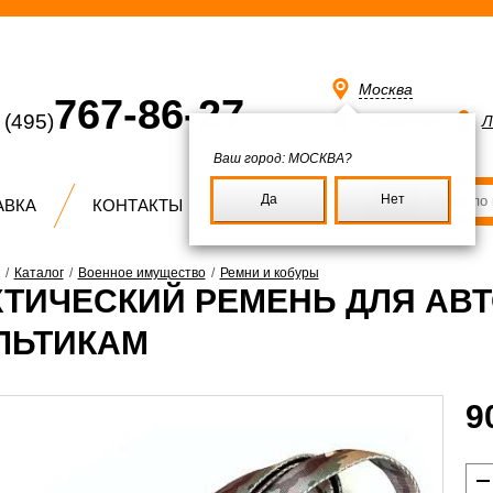
Москва
767-86-27
(495)
Избранное
Л
Ваш город:
МОСКВА?
Да
Нет
АВКА
КОНТАКТЫ
/
Каталог
/
Военное имущество
/
Ремни и кобуры
КТИЧЕСКИЙ РЕМЕНЬ ДЛЯ АВ
ЛЬТИКАМ
9