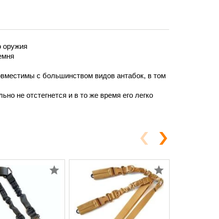
о оружия
емня
овместимы с большинством видов антабок, в том
но не отстегнется и в то же время его легко