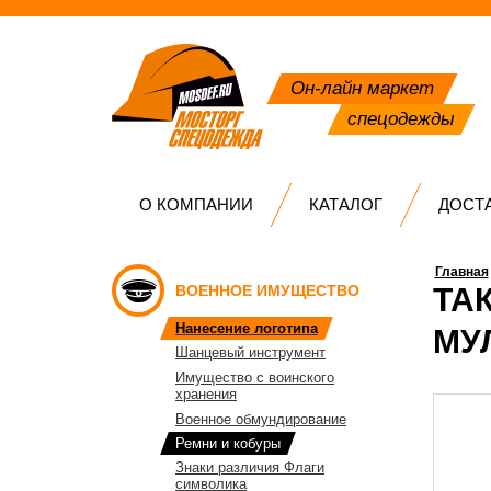
Он-лайн маркет
спецодежды
О КОМПАНИИ
КАТАЛОГ
ДОСТ
Главная
ВОЕННОЕ ИМУЩЕСТВО
ТА
Нанесение логотипа
МУ
Шанцевый инструмент
Имущество с воинского
хранения
Военное обмундирование
Ремни и кобуры
Знаки различия Флаги
символика