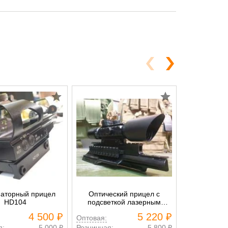
аторный прицел
Оптический прицел с
Коллимат
HD104
подсветкой лазерным
H
указателем арт. М9 LS3
4 500 ₽
5 220 ₽
Оптовая:
Оптовая:
я:
5 000 ₽
Розничная:
5 800 ₽
Розничная: