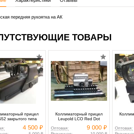
ние
Характеристики
Отзывы
ская передняя рукоятка на АК
ПУТСТВУЮЩИЕ ТОВАРЫ
лиматорный прицел
Коллиматорный прицел
Коллим
52 закрытого типа
Leupold LCO Red Dot
4 500 ₽
9 000 ₽
ая:
Оптовая:
Оптовая:
ная:
5 000 ₽
Розничная:
10 000 ₽
Рознична