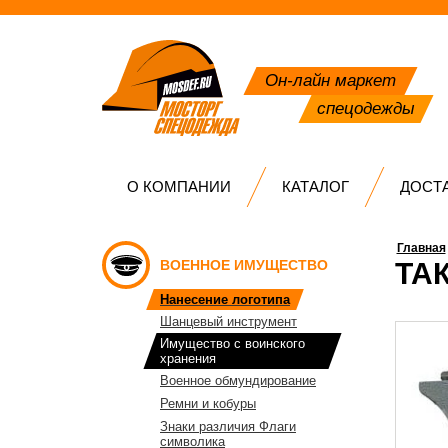
Он-лайн маркет
спецодежды
О КОМПАНИИ
КАТАЛОГ
ДОСТ
Главная
ВОЕННОЕ ИМУЩЕСТВО
ТА
Нанесение логотипа
Шанцевый инструмент
Имущество с воинского
хранения
Военное обмундирование
Ремни и кобуры
Знаки различия Флаги
символика