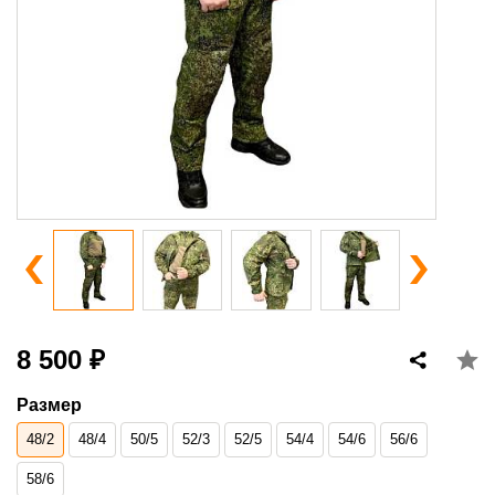
8 500 ₽
Размер
48/2
48/4
50/5
52/3
52/5
54/4
54/6
56/6
58/6