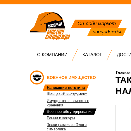
Он-лайн маркет
спецодежды
О КОМПАНИИ
КАТАЛОГ
ДОСТ
Главная
ВОЕННОЕ ИМУЩЕСТВО
ТА
Нанесение логотипа
НА
Шанцевый инструмент
Имущество с воинского
хранения
Военное обмундирование
Ремни и кобуры
Знаки различия Флаги
символика