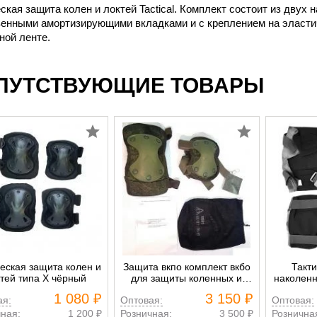
ская защита колен и локтей Tactical. Комплект состоит из двух 
венными амортизирующими вкладками и с креплением на эласти
ной ленте.
ПУТСТВУЮЩИЕ ТОВАРЫ
еская защита колен и
Защита вкпо комплект вкбо
Такт
тей типа X чёрный
для защиты коленных и
наколенн
локтевых суставов
Tactical
1 080 ₽
3 150 ₽
ая:
Оптовая:
Оптовая:
ная:
1 200 ₽
Розничная:
3 500 ₽
Рознична