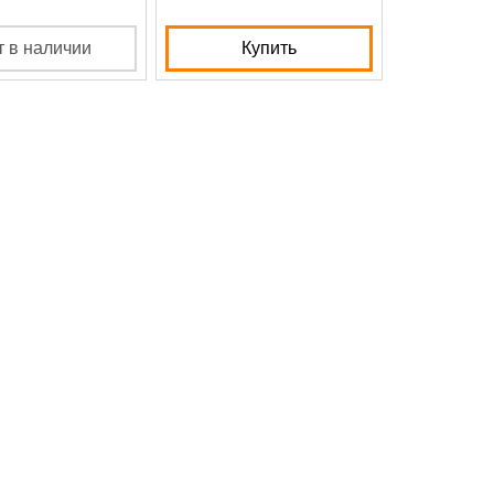
т в наличии
Купить
К