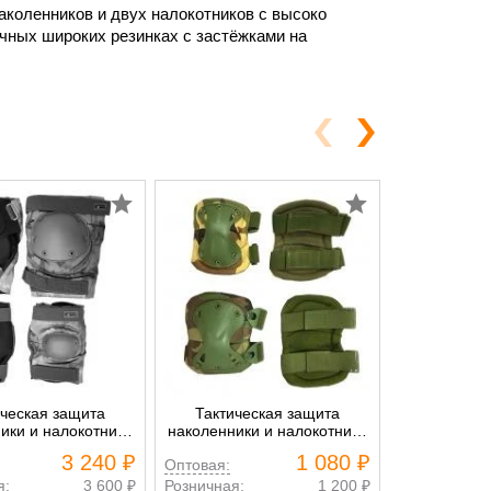
наколенников и двух налокотников с высоко
чных широких резинках с застёжками на
ическая защита
Тактическая защита
Тактиче
ики и налокотники
наколенники и налокотники
наколенники
 зелёный камуфляж
нато X
пе
3 240 ₽
1 080 ₽
Оптовая:
Оптовая:
я:
3 600 ₽
Розничная:
1 200 ₽
Розничная: