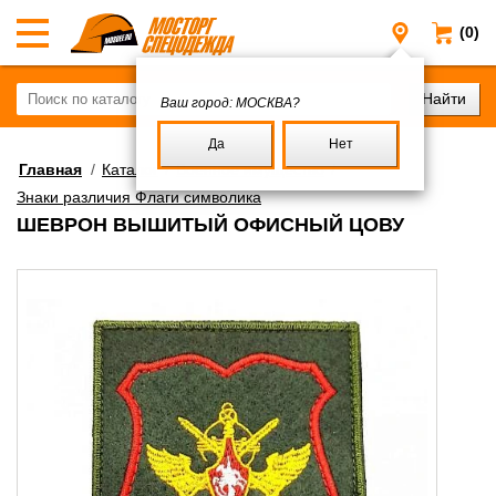
(0)
Москва
Ваш город:
МОСКВА?
Да
Нет
Главная
/
Каталог
/
Военное имущество
/
Знаки различия Флаги символика
ШЕВРОН ВЫШИТЫЙ ОФИСНЫЙ ЦОВУ